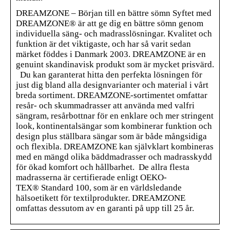
DREAMZONE – Början till en bättre sömn Syftet med
DREAMZONE® är att ge dig en bättre sömn genom
individuella säng- och madrasslösningar. Kvalitet och
funktion är det viktigaste, och har så varit sedan
märket föddes i Danmark 2003. DREAMZONE är en
genuint skandinavisk produkt som är mycket prisvärd.
Du kan garanterat hitta den perfekta lösningen för
just dig bland alla designvarianter och material i vårt
breda sortiment. DREAMZONE-sortimentet omfattar
resår- och skummadrasser att använda med valfri
sängram, resårbottnar för en enklare och mer stringent
look, kontinentalsängar som kombinerar funktion och
design plus ställbara sängar som är både mångsidiga
och flexibla. DREAMZONE kan självklart kombineras
med en mängd olika bäddmadrasser och madrasskydd
för ökad komfort och hållbarhet. De allra flesta
madrasserna är certifierade enligt OEKO-
TEX® Standard 100, som är en världsledande
hälsoetikett för textilprodukter. DREAMZONE
omfattas dessutom av en garanti på upp till 25 år.