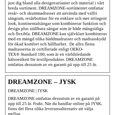
just dig bland alla designvarianter och material i vårt
breda sortiment. DREAMZONE-sortimentet omfattar
resår- och skummadrasser att använda med valfri
sängram, resårbottnar för en enklare och mer stringent
look, kontinentalsängar som kombinerar funktion och
design plus ställbara sängar som är både mångsidiga
och flexibla. DREAMZONE kan självklart kombineras
med en mängd olika bäddmadrasser och madrasskydd
för ökad komfort och hållbarhet. De allra flesta
madrasserna är certifierade enligt OEKO-
TEX® Standard 100, som är en världsledande
hälsoetikett för textilprodukter. DREAMZONE
omfattas dessutom av en garanti på upp till 25 år.
DREAMZONE – JYSK
DREAMZONE | JYSK
DREAMZONE omfattas dessutom av en garanti på
upp till 25 år. Frakt. När du handlar online på JYSK,
finns det flera olika leveransalternativ att välja
mellan.