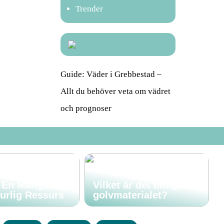
Trender
Guide: Väder i Grebbestad –
Allt du behöver veta om vädret
och prognoser
: En Mångsidig
Vilket är det billigaste
urlig Ressurs
golvmaterialet?