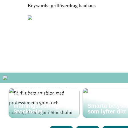
Keywords: grillöverdrag bauhaus
Få ditt hem att skina
med professionella
golv- och
målningslösningar i
Smarta belysn
Stockholm
som lyfter dit