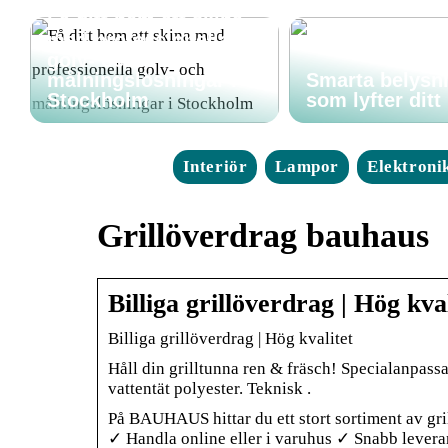
Få ditt hem att skina
med professionella
golv- och
målningslösningar i
Smarta belysn
Stockholm
som lyfter dit
Interiör
Lampor
Elektroni
Grillöverdrag bauhaus
Billiga grillöverdrag | Hög kv
Billiga grillöverdrag | Hög kvalitet
Håll din grilltunna ren & fräsch! Specialanpass
vattentät polyester. Teknisk .
På BAUHAUS hittar du ett stort sortiment av grill
✓ Handla online eller i varuhus ✓ Snabb lever