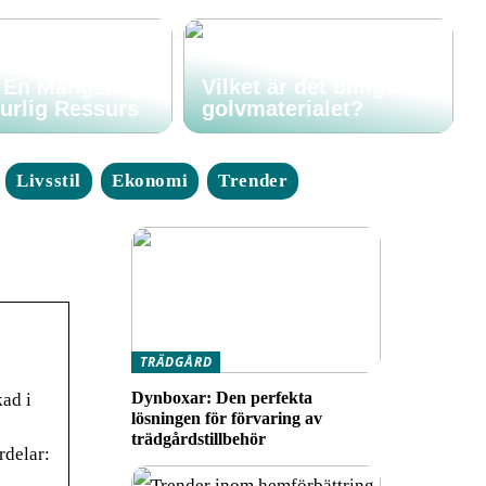
: En Mångsidig
Vilket är det billigaste
urlig Ressurs
golvmaterialet?
Livsstil
Ekonomi
Trender
TRÄDGÅRD
Dynboxar: Den perfekta
kad i
lösningen för förvaring av
trädgårdstillbehör
rdelar: