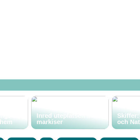
ingsval
Inred uteplatsen med
Skiffer
t hem
markiser
och Nat