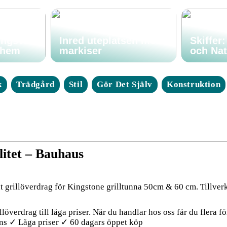
ingsval
Inred uteplatsen med
Skiffer
t hem
markiser
och Nat
k
Trädgård
Stil
Gör Det Själv
Konstruktion
alitet – Bauhaus
at grillöverdrag för Kingstone grilltunna 50cm & 60 cm. Tillver
överdrag till låga priser. När du handlar hos oss får du flera fö
ans ✓ Låga priser ✓ 60 dagars öppet köp