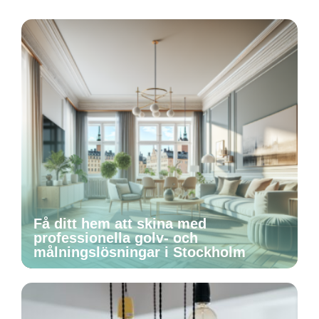
Få ditt hem att skina med
professionella golv- och
målningslösningar i Stockholm