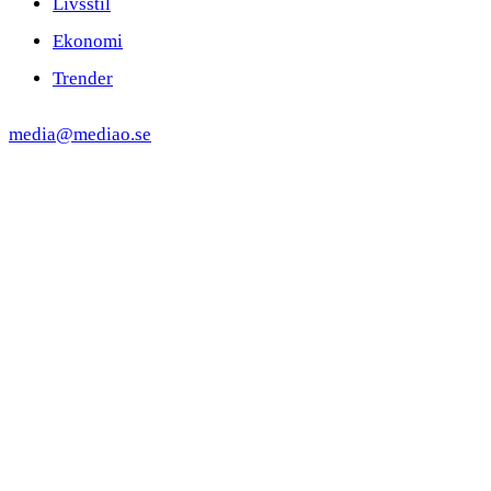
Livsstil
Ekonomi
Trender
media@mediao.se