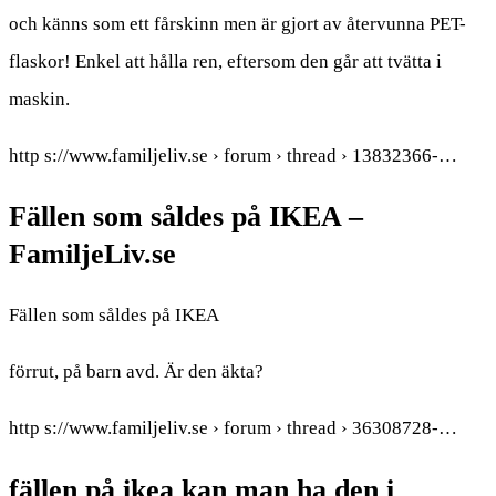
och känns som ett fårskinn men är gjort av återvunna PET-
flaskor! Enkel att hålla ren, eftersom den går att tvätta i
maskin.
http s://www.familjeliv.se › forum › thread › 13832366-…
Fällen som såldes på IKEA –
FamiljeLiv.se
Fällen som såldes på IKEA
förrut, på barn avd. Är den äkta?
http s://www.familjeliv.se › forum › thread › 36308728-…
fällen på ikea kan man ha den i