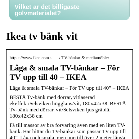
Vilket är det billigaste
golvmaterialet?
Ikea tv bänk vit
http s://www.ikea.com › … › TV-bänkar & mediamöbler
Låga & smala TV-bänkar – För
TV upp till 40 – IKEA
Låga & smala TV-bänkar – För TV upp till 40” – IKEA
BESTÅ Tv-bänk med dörrar, vitlaserad
ekeffekt/Selsviken högglans/vit, 180x42x38. BESTÅ
Tv-bänk med dörrar, vit/Selsviken ljus gråblå,
180x42x38 cm
Få till massor av bra förvaring även med en liten TV-
bänk. Här hittar du TV-bänkar som passar TV upp till
40”. Låga och smala, men upp till över 2 meter långa.