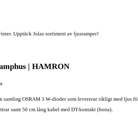
vinter. Upptäck Julas sortiment av ljusramper!
umlamphus | HAMRON
la
 samling OSRAM 3 W-dioder som levererar rikligt med ljus för d
uttrar samt 50 cm lång kabel med DT-kontakt (hona).