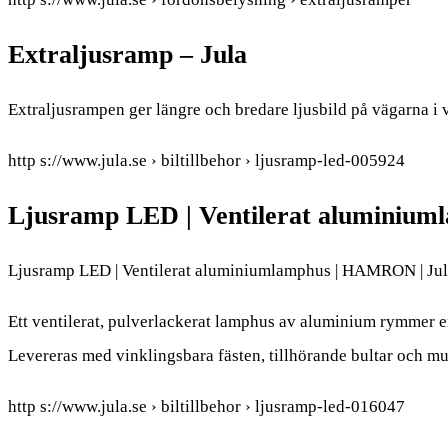
Extraljusramp – Jula
Extraljusrampen ger längre och bredare ljusbild på vägarna i 
http s://www.jula.se › biltillbehor › ljusramp-led-005924
Ljusramp LED | Ventilerat alumini
Ljusramp LED | Ventilerat aluminiumlamphus | HAMRON | Ju
Ett ventilerat, pulverlackerat lamphus av aluminium rymmer en
Levereras med vinklingsbara fästen, tillhörande bultar och m
http s://www.jula.se › biltillbehor › ljusramp-led-016047