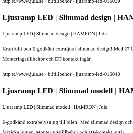
http s://www.jula.se › biltillbehor › ljusramp-led-016039
Ljusramp LED | Slimmad design | H
Ljusramp LED | Slimmad design | HAMRON | Jula
Kraftfullt och E-godkänt extraljus i slimmad design! Med 27 L
Monteringstillbehör och DT-kontakt ingår.
http s://www.jula.se › biltillbehor › ljusramp-led-016040
Ljusramp LED | Slimmad modell | H
Ljusramp LED | Slimmad modell | HAMRON | Jula
E-godkänd extrabelysning till bilen! Med slimmad design och 
faktiska lumen. Monteringstillbehör och DT-kontakt ingår.