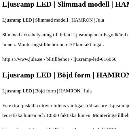
Ljusramp LED | Slimmad modell | H
Ljusramp LED | Slimmad modell | HAMRON | Jula
Slimmad extrabelysning till bilen! Ljusrampen är E-godkänd o
lumen. Monteringstillbehör och DT-kontakt ingår.
http s://www.jula.se › biltillbehor › ljusramp-led-016050
Ljusramp LED | Böjd form | HAMRON
Ljusramp LED | Böjd form | HAMRON | Jula
En extra ljuskälla utöver bilens vanliga strålkastare! Ljusra
teoretiska lumen och 10500 faktiska lumen. Monteringstillbeh