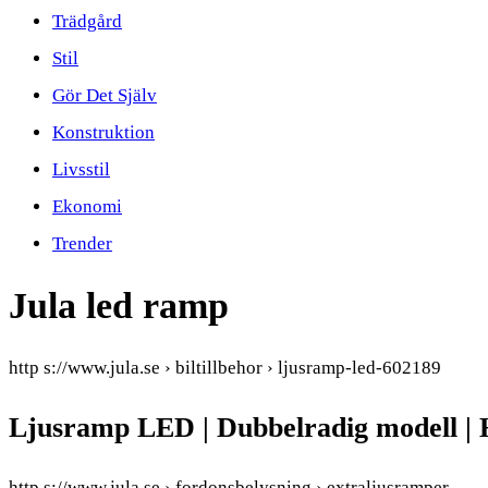
Trädgård
Stil
Gör Det Själv
Konstruktion
Livsstil
Ekonomi
Trender
Jula led ramp
http s://www.jula.se › biltillbehor › ljusramp-led-602189
Ljusramp LED | Dubbelradig modell 
http s://www.jula.se › fordonsbelysning › extraljusramper