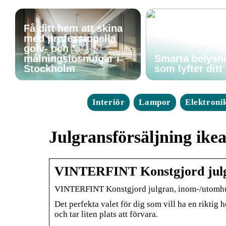
Få ditt hem att skina
med professionella
golv- och
målningslösningar i
Smarta belysn
Stockholm
som lyfter dit
Interiör
Lampor
Elektroni
Julgransförsäljning ike
VINTERFINT Konstgjord julg
VINTERFINT Konstgjord julgran, inom-/utomh
Det perfekta valet för dig som vill ha en riktig 
och tar liten plats att förvara.