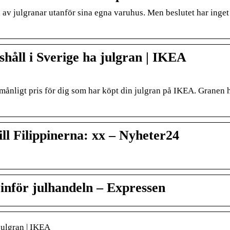
v julgranar utanför sina egna varuhus. Men beslutet har inge
ushåll i Sverige ha julgran | IKEA
rmånligt pris för dig som har köpt din julgran på IKEA. Granen
ll Filippinerna: xx – Nyheter24
inför julhandeln – Expressen
 julgran | IKEA