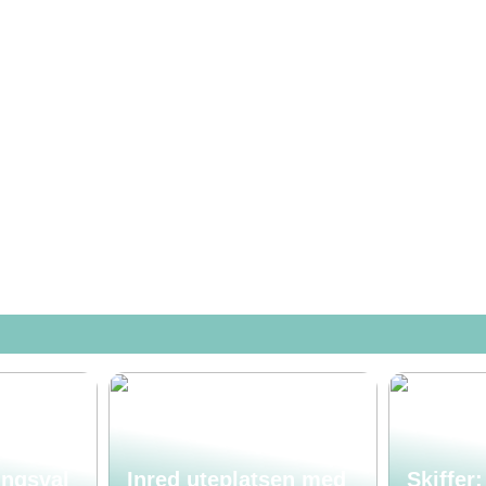
ingsval
Inred uteplatsen med
Skiffer