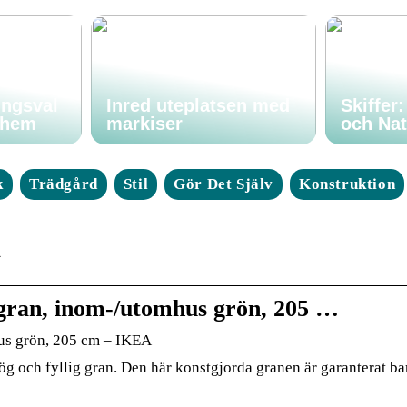
ingsval
Inred uteplatsen med
Skiffer
t hem
markiser
och Nat
k
Trädgård
Stil
Gör Det Själv
Konstruktion
a
ran, inom-/utomhus grön, 205 …
us grön, 205 cm – IKEA
hög och fyllig gran. Den här konstgjorda granen är garanterat bar