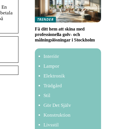
. En
 betala
på
TRENDER
Få ditt hem att skina med
professionella golv- och
målningslösningar i Stockholm
Interiör
Lampor
Elektronik
Trädgård
Stil
Gör Det Själv
Konstruktion
Livsstil