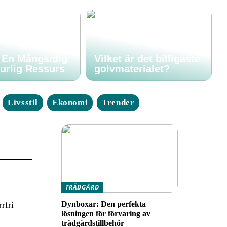
: En Mångsidig
Vilket är det billigaste
urlig Ressurs
golvmaterialet?
Livsstil
Ekonomi
Trender
TRÄDGÅRD
Dynboxar: Den perfekta
rfri
lösningen för förvaring av
trädgårdstillbehör