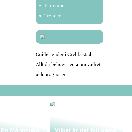
Ekonomi
Trender
Guide: Väder i Grebbestad –
Allt du behöver veta om vädret
och prognoser
: En Mångsidig
Vilket är det billigaste