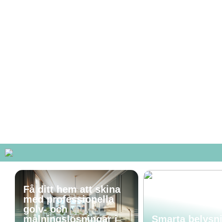
Få ditt hem att skina
med professionella
golv- och
målningslösningar i
Smarta belysn