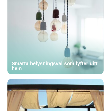
Smarta belysningsval som lyfter ditt
hem