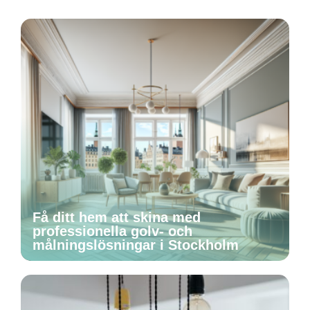
Få ditt hem att skina med
professionella golv- och
målningslösningar i Stockholm