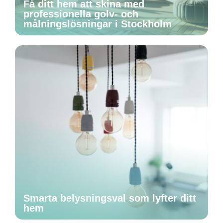
Få ditt hem att skina med
professionella golv- och
målningslösningar i Stockholm
Smarta belysningsval som lyfter ditt
hem