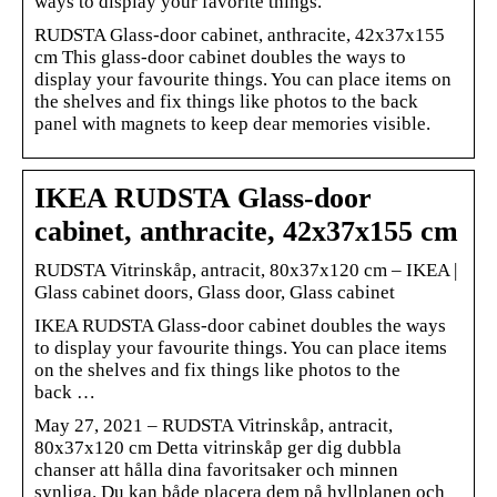
ways to display your favorite things.
RUDSTA Glass-door cabinet, anthracite, 42x37x155
cm This glass-door cabinet doubles the ways to
display your favourite things. You can place items on
the shelves and fix things like photos to the back
panel with magnets to keep dear memories visible.
IKEA RUDSTA Glass-door
cabinet, anthracite, 42x37x155 cm
RUDSTA Vitrinskåp, antracit, 80x37x120 cm – IKEA |
Glass cabinet doors, Glass door, Glass cabinet
IKEA RUDSTA Glass-door cabinet doubles the ways
to display your favourite things. You can place items
on the shelves and fix things like photos to the
back …
May 27, 2021 – RUDSTA Vitrinskåp, antracit,
80x37x120 cm Detta vitrinskåp ger dig dubbla
chanser att hålla dina favoritsaker och minnen
synliga. Du kan både placera dem på hyllplanen och