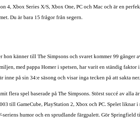
ation 4, Xbox Series X/S, Xbox One, PC och Mac och är en perfe
mmet. Du är bara 15 frågor från segern.
er hon känner till The Simpsons och svaret kommer 99 gånger a
iljen, med pappa Homer i spetsen, har varit en ständig faktor 
r inne på sin 34:e säsong och visar inga tecken på att sakta ner
mmit flera spel baserade på The Simpsons. Störst succé av alla är
003 till GameCube, PlayStation 2, Xbox och PC. Spelet liknar i
seriens humor och en sprudlande färgpalett. Gör Springfield ti