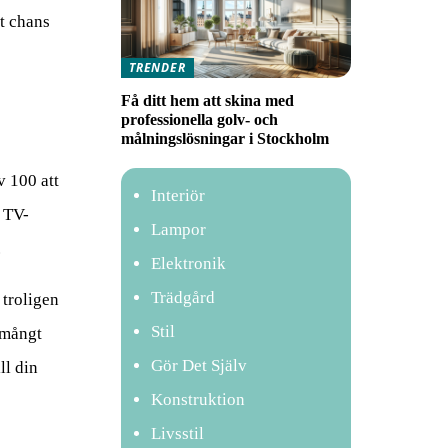
kt chans
TRENDER
Få ditt hem att skina med
professionella golv- och
målningslösningar i Stockholm
v 100 att
Interiör
i TV-
Lampor
.
Elektronik
Trädgård
 troligen
Stil
 mångt
Gör Det Själv
ll din
Konstruktion
Livsstil