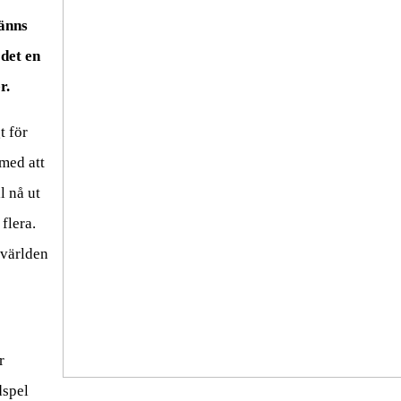
känns
 det en
r.
t för
 med att
l nå ut
flera.
gvärlden
r
dspel