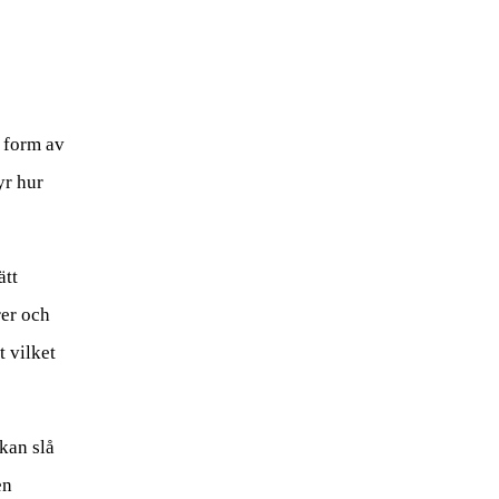
i form av
yr hur
ätt
rer och
t vilket
kan slå
en