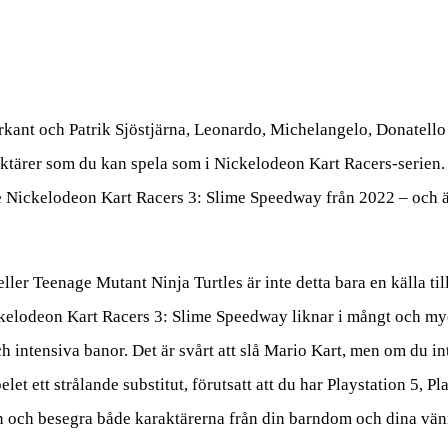
ant och Patrik Sjöstjärna, Leonardo, Michelangelo, Donatello
aktärer som du kan spela som i Nickelodeon Kart Racers-serien.
te Nickelodeon Kart Racers 3: Slime Speedway från 2022 – och 
r Teenage Mutant Ninja Turtles är inte detta bara en källa til
ickelodeon Kart Racers 3: Slime Speedway liknar i mångt och my
 intensiva banor. Det är svårt att slå Mario Kart, men om du int
let ett strålande substitut, förutsatt att du har Playstation 5, Pl
an och besegra både karaktärerna från din barndom och dina vän