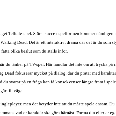
 eget Telltale-spel. Störst succé i spelformen kommer nämligen 
lking Dead. Det är ett interaktivt drama där det är du som st
fatta olika beslut som du ställs inför.
när du tänker på TV-spel. Här handlar det inte om att trycka på r
lking Dead fokuserar mycket på dialog, där du pratar med karaktä
Vad du svarar på en fråga kan få konsekvenser längre fram i spele
år till väga.
ingleplayer, men det betyder inte att du måste spela ensam. Du 
ammans vad er karaktär ska göra härnäst. Forma din eller er eg