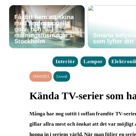
Få ditt hem att skina
med professionella
golv- och
målningslösningar i
Smarta belysn
Stockholm
som lyfter dit
Interiör
Lampor
Elektroni
18/04/2023
Livsstil
Kända TV-serier som har
Många har nog suttit i soffan framför TV-seri
gillar allra mest och önskat att det var möjligt 
hoppa in i seriens värld. När man följer en serie