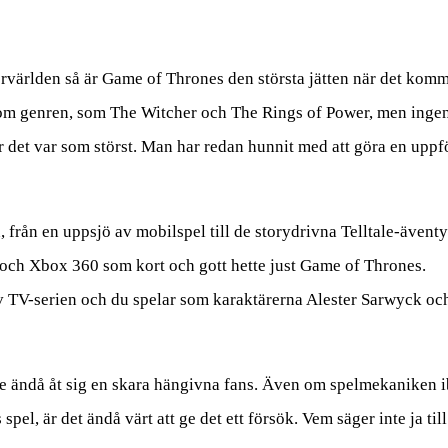
ärlden så är Game of Thrones den största jätten när det komme
 inom genren, som The Witcher och The Rings of Power, men ingen
 det var som störst. Man har redan hunnit med att göra en uppf
 från en uppsjö av mobilspel till de storydrivna Telltale-äventy
 3 och Xbox 360 som kort och gott hette just Game of Thrones.
av TV-serien och du spelar som karaktärerna Alester Sarwyck o
e ändå åt sig en skara hängivna fans. Även om spelmekaniken 
l, är det ändå värt att ge det ett försök. Vem säger inte ja till 