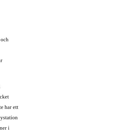
 och
är
l
cket
e har ett
aystation
ner i