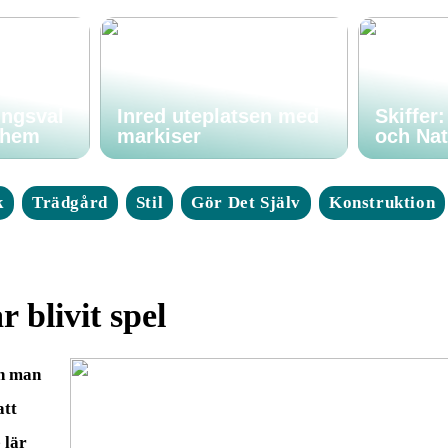
ingsval
Inred uteplatsen med
Skiffer
t hem
markiser
och Nat
k
Trädgård
Stil
Gör Det Själv
Konstruktion
 blivit spel
en man
att
 lär