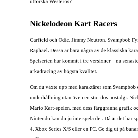
utforska Westeros?
Nickelodeon Kart Racers
Garfield och Odie, Jimmy Neutron, Svampbob Fyrk
Raphael. Dessa är bara några av de klassiska kar
Spelserien har kommit i tre versioner – nu senas
arkadracing av högsta kvalitet.
Om du växte upp med karaktärer som Svampbob elle
underhållning utan även en stor dos nostalgi. N
Mario Kart-spelen, med dess färggranna grafik och
Nintendo kan du ju inte spela det. Då är det här spe
4, Xbox Series X/S eller en PC. Ge dig ut på ban