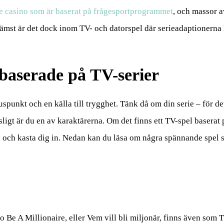
re casino som är baserat på frågesportprogrammet
, och massor a
främst är det dock inom TV- och datorspel där serieadaptionerna 
 baserade på TV-serier
spunkt och en källa till trygghet. Tänk då om din serie – för det
tsligt är du en av karaktärerna. Om det finns ett TV-spel baserat 
len och kasta dig in. Nedan kan du läsa om några spännande spel 
Be A Millionaire, eller Vem vill bli miljonär, finns även som T