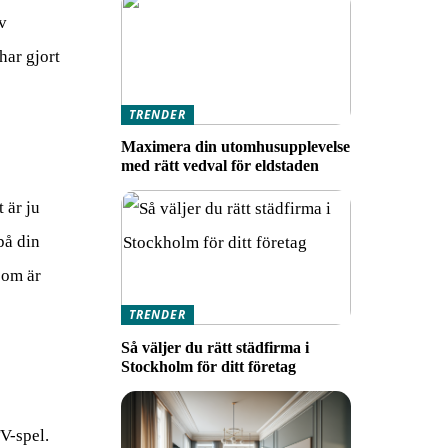
v
har gjort
TRENDER
Maximera din utomhusupplevelse
med rätt vedval för eldstaden
 är ju
på din
som är
TRENDER
Så väljer du rätt städfirma i
Stockholm för ditt företag
V-spel.