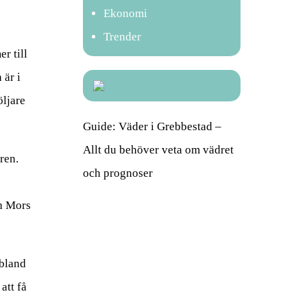
Ekonomi
Trender
r till
 är i
öljare
Guide: Väder i Grebbestad –
Allt du behöver veta om vädret
ren.
och prognoser
ch Mors
ibland
att få