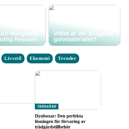
: En Mångsidig
Vilket är det billigaste
urlig Ressurs
golvmaterialet?
Livsstil
Ekonomi
Trender
TRÄDGÅRD
Dynboxar: Den perfekta
lösningen för förvaring av
trädgårdstillbehör